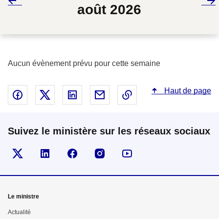
août 2026
Aucun évènement prévu pour cette semaine
Haut de page
Partager sur Facebook - nouvelle fenêtre
Partager sur X - nouvelle fenêtre
Partager sur Linked In - nouvelle fenêtr
Partager par email - nouvelle fe
Copier le lien dans le 
Suivez le ministère sur les réseaux sociaux
Visiter la page Twitter
Visiter la page Linkedin
Suivez-nous sur Facebook
Visiter la page Instragram
Suivez-nous sur Youtu
Mega
Le ministre
menu
Actualité