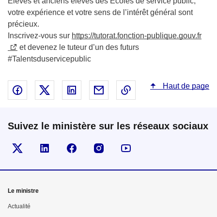
Élèves et anciens élèves des Écoles de service public,
votre expérience et votre sens de l’intérêt général sont
précieux.
Inscrivez-vous sur
https://tutorat.fonction-publique.gouv.fr
et devenez le tuteur d’un des futurs
#Talentsduservicepublic
Haut de page
Partager sur Facebook - nouvelle fenêtre
Partager sur X - nouvelle fenêtre
Partager sur Linked In - nouvelle fenêtr
Partager par email - nouvelle fe
Copier le lien dans le 
Suivez le ministère sur les réseaux sociaux
Visiter la page Twitter
Visiter la page Linkedin
Suivez-nous sur Facebook
Visiter la page Instragram
Suivez-nous sur Youtu
Mega
Le ministre
menu
Actualité