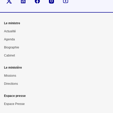
Visiter la page Twitter
Visiter la page Linkedin
Suivez-nous sur Facebook
Visiter la page Instragram
Suivez-nous sur Youtu
Mega
Le ministre
menu
Actualité
Pied
Agenda
Biographie
de
Cabinet
page
Le ministère
Missions
Directions
Espace presse
Espace Presse