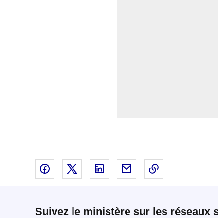
Partager sur Facebook - nouvelle fenêtre
Partager sur X - nouvelle fenêtre
Partager sur Linked In - nouvell
Partager par email - nou
Copier le lien 
Suivez le ministère sur les réseaux 