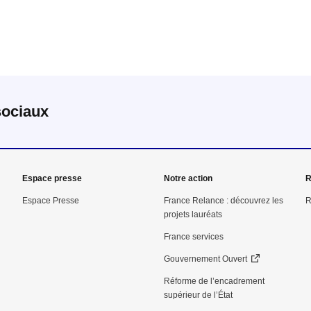
e fenêtre
velle fenêtre
dans le presse-papier
sociaux
Espace presse
Notre action
R
Espace Presse
France Relance : découvrez les
R
projets lauréats
France services
Gouvernement Ouvert
Réforme de l’encadrement
supérieur de l’État