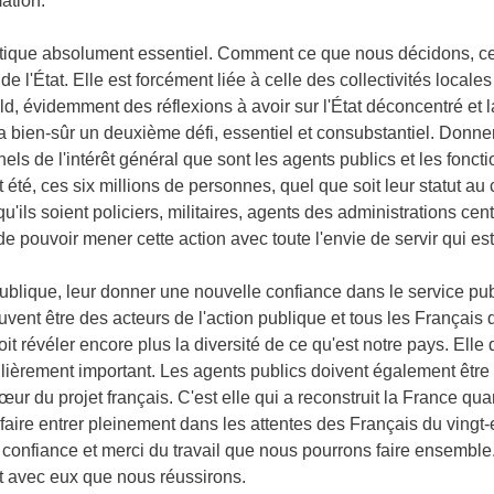
ation.
atique absolument essentiel. Comment ce que nous décidons, ce
e l'État. Elle est forcément liée à celle des collectivités locales
ld, évidemment des réflexions à avoir sur l'État déconcentré et l
 y a bien-sûr un deuxième défi, essentiel et consubstantiel. Donne
ls de l'intérêt général que sont les agents publics et les foncti
été, ces six millions de personnes, quel que soit leur statut au cœ
 qu'ils soient policiers, militaires, agents des administrations ce
pouvoir mener cette action avec toute l'envie de servir qui est 
blique, leur donner une nouvelle confiance dans le service publ
uvent être des acteurs de l'action publique et tous les Français
doit révéler encore plus la diversité de ce qu'est notre pays. Elle 
culièrement important. Les agents publics doivent également êt
œur du projet français. C'est elle qui a reconstruit la France qua
faire entrer pleinement dans les attentes des Français du vingt-
confiance et merci du travail que nous pourrons faire ensemble.
'est avec eux que nous réussirons.