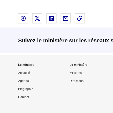
Partager sur Facebook - nouvelle fenêtre
Partager sur X - nouvelle fenêtre
Partager sur Linked In - nouvell
Partager par email - nou
Copier le lien 
Suivez le ministère sur les réseaux 
Mega
Le ministre
Le ministère
menu
Actualité
Missions
Agenda
Directions
Pied
Biographie
de
Cabinet
page