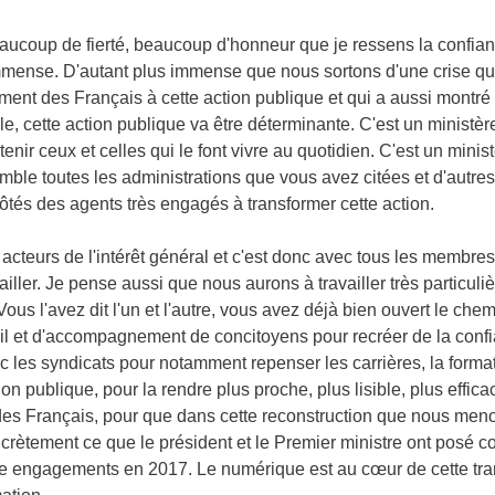
eaucoup de fierté, beaucoup d'honneur que je ressens la confianc
immense. D'autant plus immense que nous sortons d'une crise qui 
ement des Français à cette action publique et qui a aussi montré
 cette action publique va être déterminante. C'est un ministère
utenir ceux et celles qui le font vivre au quotidien. C'est un mi
semble toutes les administrations que vous avez citées et d'autre
côtés des agents très engagés à transformer cette action.
 acteurs de l'intérêt général et c'est donc avec tous les membr
ailler. Je pense aussi que nous aurons à travailler très particul
Vous l'avez dit l'un et l'autre, vous avez déjà bien ouvert le che
il et d'accompagnement de concitoyens pour recréer de la confia
 les syndicats pour notamment repenser les carrières, la forma
ion publique, pour la rendre plus proche, plus lisible, plus effic
des Français, pour que dans cette reconstruction que nous meno
rètement ce que le président et le Premier ministre ont posé c
 engagements en 2017. Le numérique est au cœur de cette transf